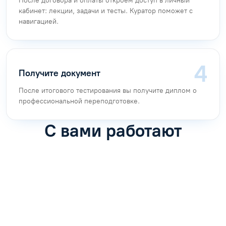
После договора и оплаты откроем доступ в личный
кабинет: лекции, задачи и тесты. Куратор поможет с
навигацией.
Получите документ
После итогового тестирования вы получите диплом о
профессиональной переподготовке.
С вами работают
Антон Насибулин
Марина Трофимова
Специалист по обучению
Специалист по обучению
С
Задать вопрос
Задать вопрос