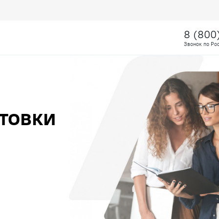
8 (800
Звонок по Ро
товки