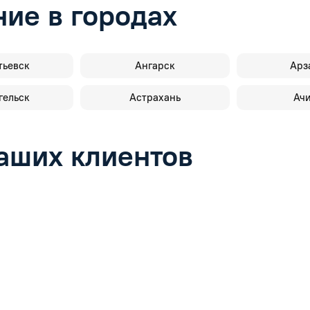
ие в городах
тьевск
Ангарск
Арз
гельск
Астрахань
Ач
аших клиентов