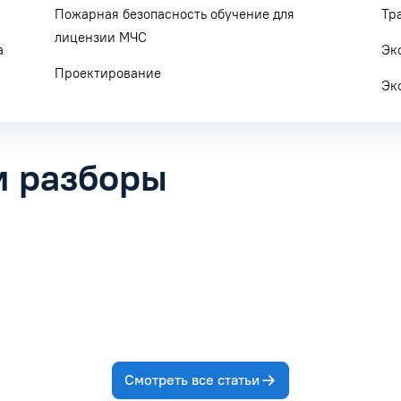
Пожарная безопасность обучение для
Тр
лицензии МЧС
а
Эк
Проектирование
Эк
и разборы
23.07.2026
атегиях: руководство для бизнеса
Дефицит ИТ-кадров и 
Читать статью
Смотреть все статьи