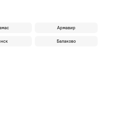
амас
Армавир
инск
Балаково