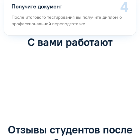
Получите документ
После итогового тестирования вы получите диплом о
профессиональной переподготовке.
С вами работают
Антон Насибулин
Марина Трофимова
Специалист по обучению
Специалист по обучению
С
Задать вопрос
Задать вопрос
Отзывы студентов после