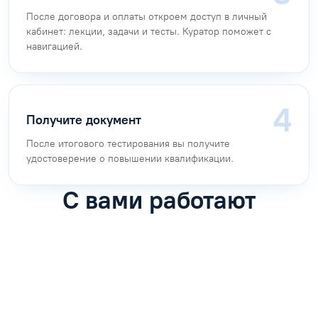
После договора и оплаты откроем доступ в личный
кабинет: лекции, задачи и тесты. Куратор поможет с
навигацией.
Получите документ
После итогового тестирования вы получите
удостоверение о повышении квалификации.
С вами работают
Антон Насибулин
Марина Трофимова
Специалист по обучению
Специалист по обучению
С
Задать вопрос
Задать вопрос