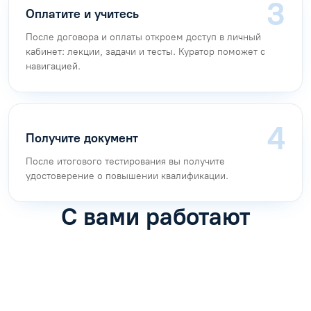
Оплатите и учитесь
После договора и оплаты откроем доступ в личный
кабинет: лекции, задачи и тесты. Куратор поможет с
навигацией.
Получите документ
После итогового тестирования вы получите
удостоверение о повышении квалификации.
С вами работают
Антон Насибулин
Марина Трофимова
Специалист по обучению
Специалист по обучению
С
Задать вопрос
Задать вопрос