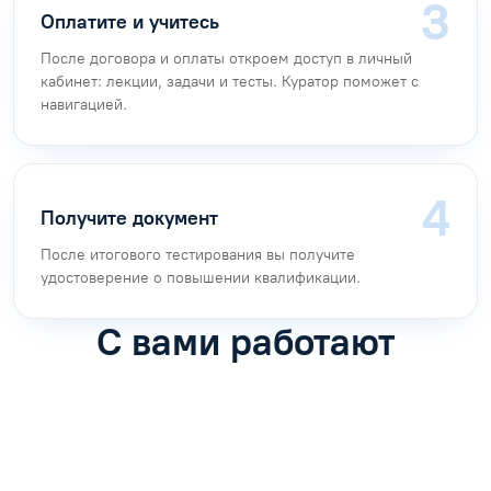
Оплатите и учитесь
После договора и оплаты откроем доступ в личный
кабинет: лекции, задачи и тесты. Куратор поможет с
навигацией.
Получите документ
После итогового тестирования вы получите
удостоверение о повышении квалификации.
С вами работают
Антон Насибулин
Марина Трофимова
Специалист по обучению
Специалист по обучению
С
Задать вопрос
Задать вопрос