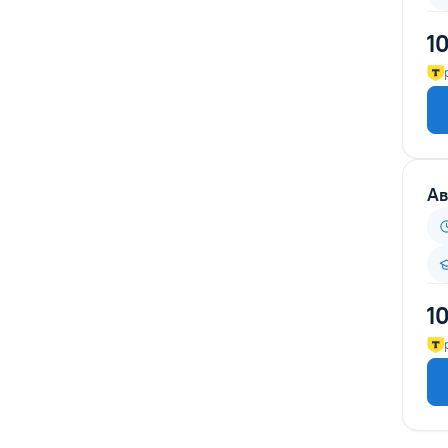
Безопасность дорожного
1
движения
Библиотечное дело
Бухгалтерия
Водоснабжение и
водоотведение
Ав
Геодезия
Делопроизводство
Дизайн
Дизайн интерьера
1
Закупки
Инженерные изыскания
Информационные технологии
и безопасность