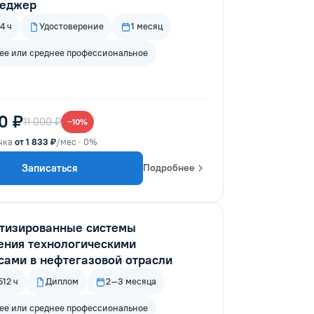
еджер
4 ч
Удостоверение
1 месяц
е или среднее профессиональное
0 ₽
11 000 ₽
−10%
чка
от 1 833 ₽
/мес · 0%
Записаться
Подробнее
тизированные системы
ения технологическими
сами в нефтегазовой отрасли
12 ч
Диплом
2–3 месяца
е или среднее профессиональное