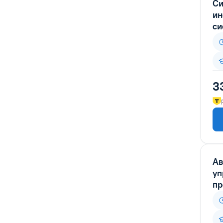
Си
обучение для лицензии МЧС
ин
Проектирование
си
Промышленное и
гражданское строительство
Реставраторы
3
Сельское хозяйство
Специалист по охране труда
Строители
Строительство зданий и
сооружений
Транспорт и дороги
Ав
уп
Экологическая безопасность
пр
Экология
ПРОФЕССИОНАЛЬНАЯ
ПЕРЕПОДГОТОВКА