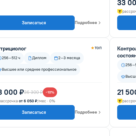
33 00
рассро
Записаться
Подробнее
трициолог
Контро
ТОП
состоя
256–512 ч
Диплом
2–3 месяца
256–5
Высшее или среднее профессиональное
Высше
3 000 ₽
21 50
36 300 ₽
−10%
рассрочка
от 6 050 ₽
/мес · 0%
рассро
Записаться
Подробнее