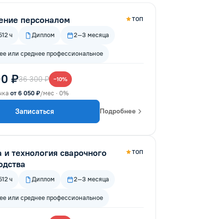
ение персоналом
ТОП
12 ч
Диплом
2–3 месяца
е или среднее профессиональное
0 ₽
36 300 ₽
−10%
чка
от 6 050 ₽
/мес · 0%
Записаться
Подробнее
а и технология сварочного
ТОП
одства
12 ч
Диплом
2–3 месяца
е или среднее профессиональное