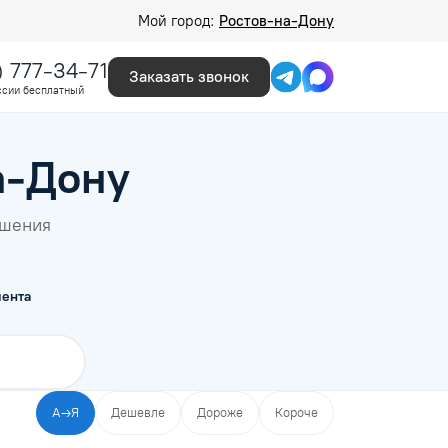
Мой город:
Ростов-на-Дону
) 777-34-71
Заказать звонок
ссии бесплатный
а-Дону
ышения
ента
А→Я
Дешевле
Дороже
Короче