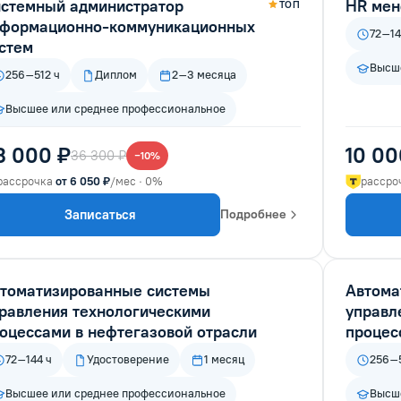
стемный администратор
HR мен
ТОП
формационно-коммуникационных
72–14
стем
Высше
256–512 ч
Диплом
2–3 месяца
Высшее или среднее профессиональное
3 000 ₽
10 00
36 300 ₽
−10%
рассрочка
от 6 050 ₽
/мес · 0%
рассро
Записаться
Подробнее
томатизированные системы
Автома
равления технологическими
управл
оцессами в нефтегазовой отрасли
процес
72–144 ч
Удостоверение
1 месяц
256–5
Высшее или среднее профессиональное
Высше