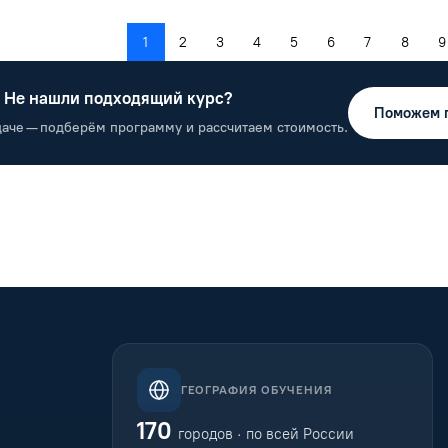
1
2
3
4
5
6
7
8
9
Не нашли подходящий курс?
Поможем 
даче — подберём программу и рассчитаем стоимость.
ГЕОГРАФИЯ ОБУЧЕНИЯ
170
городов · по всей России