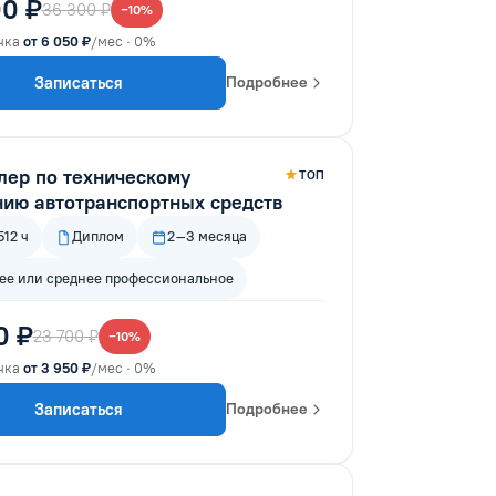
0 ₽
36 300 ₽
−10%
чка
от 6 050 ₽
/мес · 0%
Записаться
Подробнее
лер по техническому
ТОП
нию автотранспортных средств
12 ч
Диплом
2–3 месяца
е или среднее профессиональное
0 ₽
23 700 ₽
−10%
чка
от 3 950 ₽
/мес · 0%
Записаться
Подробнее