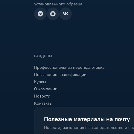
установленного образца.
Промышленная безопасность
Промышленное и
гражданское строительство
Сварочное производство
Сельское хозяйство
Социальная работа
РАЗДЕЛЫ
Строительство
Профессиональная переподготовка
Строительство зданий и
Повышение квалификации
сооружений
Курсы
Теплогазоснабжение и
О компании
вентиляция
Новости
Теплоэнергетика
Контакты
Транспорт и дороги
Полезные материалы на почту
Туризм
Новости, изменения в законодательстве и с
Управление