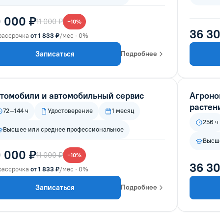
0 000 ₽
11 000 ₽
−10%
36 30
рассрочка
от 1 833 ₽
/мес · 0%
Записаться
Подробнее
томобили и автомобильный сервис
Агроно
растен
72–144 ч
Удостоверение
1 месяц
256 ч
Высшее или среднее профессиональное
Высше
0 000 ₽
11 000 ₽
−10%
36 30
рассрочка
от 1 833 ₽
/мес · 0%
Записаться
Подробнее