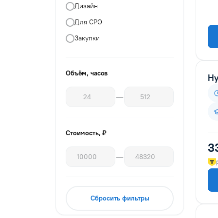
Дизайн
Для СРО
Закупки
Изыскатели
Инженерные изыскания для
Объём, часов
Ну
строительства
Инженеры проектировщики
—
Информационные технологии
и безопасность
Стоимость, ₽
Кадровое делопроизводство
3
Ландшафтный дизайн
—
Маркшейдерское дело
Менеджмент и управление
Сбросить фильтры
Нефтегазовое дело
Пожарная безопасность