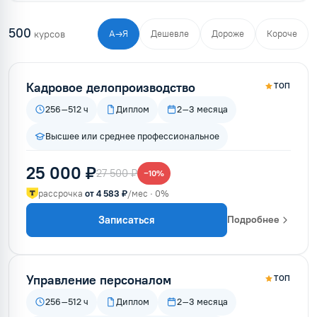
500
курсов
А→Я
Дешевле
Дороже
Короче
Кадровое делопроизводство
ТОП
256–512 ч
Диплом
2–3 месяца
Высшее или среднее профессиональное
25 000 ₽
27 500 ₽
−10%
рассрочка
от 4 583 ₽
/мес · 0%
Записаться
Подробнее
Управление персоналом
ТОП
256–512 ч
Диплом
2–3 месяца