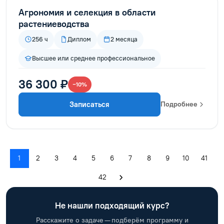
Агрономия и селекция в области
растениеводства
256 ч
Диплом
2 месяца
Высшее или среднее профессиональное
36 300 ₽
−10%
Записаться
Подробнее
1
2
3
4
5
6
7
8
9
10
41
42
Не нашли подходящий курс?
Расскажите о задаче — подберём программу и