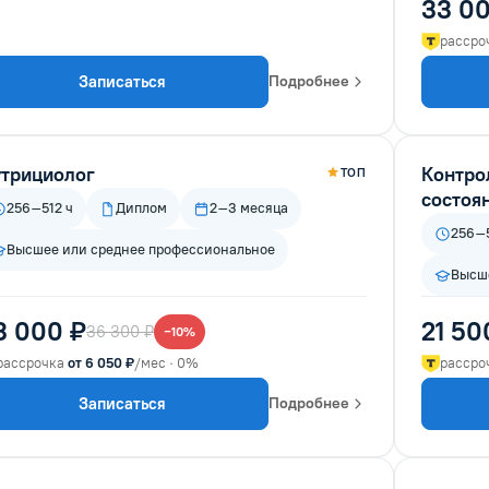
33 00
рассро
Записаться
Подробнее
трициолог
Контро
ТОП
состоя
256–512 ч
Диплом
2–3 месяца
256–5
Высшее или среднее профессиональное
Высше
3 000 ₽
21 50
36 300 ₽
−10%
рассрочка
от 6 050 ₽
/мес · 0%
рассро
Записаться
Подробнее