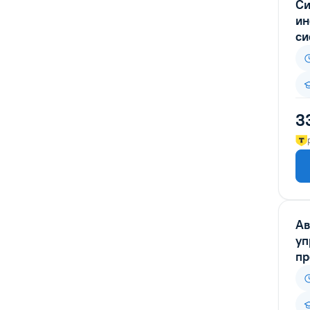
Си
обучение для лицензии МЧС
ин
Проектирование
си
Промышленное и
гражданское строительство
Реставраторы
3
Сельское хозяйство
Специалист по охране труда
Строители
Строительство зданий и
сооружений
Транспорт и дороги
Ав
уп
Экологическая безопасность
пр
Экология
ПРОФЕССИОНАЛЬНАЯ
ПЕРЕПОДГОТОВКА