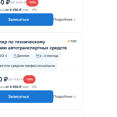
0 ₽
36 300 ₽
−10%
чка
от 6 050 ₽
/мес · 0%
Записаться
Подробнее
лер по техническому
ТОП
нию автотранспортных средств
12 ч
Диплом
2–3 месяца
е или среднее профессиональное
0 ₽
23 700 ₽
−10%
чка
от 3 950 ₽
/мес · 0%
Записаться
Подробнее