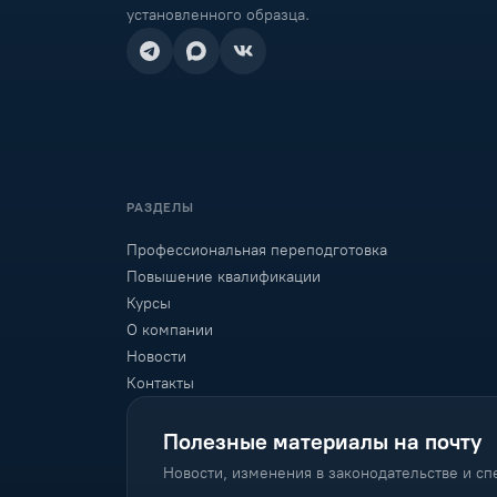
установленного образца.
Промышленная безопасность
Промышленное и
гражданское строительство
Сварочное производство
Сельское хозяйство
Социальная работа
РАЗДЕЛЫ
Строительство
Профессиональная переподготовка
Строительство зданий и
Повышение квалификации
сооружений
Курсы
Теплогазоснабжение и
О компании
вентиляция
Новости
Теплоэнергетика
Контакты
Транспорт и дороги
Полезные материалы на почту
Туризм
Новости, изменения в законодательстве и с
Управление