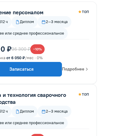
ение персоналом
ТОП
12 ч
Диплом
2–3 месяца
е или среднее профессиональное
0 ₽
36 300 ₽
−10%
чка
от 6 050 ₽
/мес · 0%
Записаться
Подробнее
а и технология сварочного
ТОП
одства
12 ч
Диплом
2–3 месяца
е или среднее профессиональное