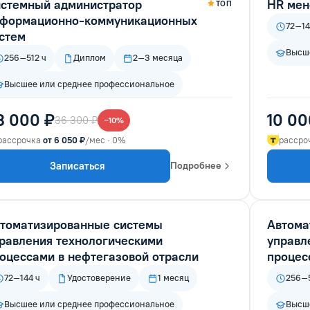
стемный администратор
HR мен
ТОП
формационно-коммуникационных
72–14
стем
Высше
256–512 ч
Диплом
2–3 месяца
Высшее или среднее профессиональное
3 000 ₽
10 00
36 300 ₽
−10%
рассрочка
от 6 050 ₽
/мес · 0%
рассро
Записаться
Подробнее
томатизированные системы
Автома
равления технологическими
управл
оцессами в нефтегазовой отрасли
процес
72–144 ч
Удостоверение
1 месяц
256–5
Высшее или среднее профессиональное
Высше