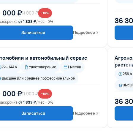
0 000 ₽
11 000 ₽
−10%
36 30
рассрочка
от 1 833 ₽
/мес · 0%
Записаться
Подробнее
томобили и автомобильный сервис
Агроно
растен
72–144 ч
Удостоверение
1 месяц
256 ч
Высшее или среднее профессиональное
Высше
0 000 ₽
11 000 ₽
−10%
36 30
рассрочка
от 1 833 ₽
/мес · 0%
Записаться
Подробнее