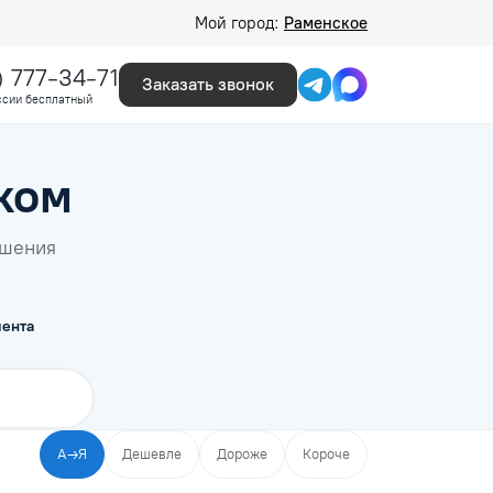
Мой город:
Раменское
) 777-34-71
Заказать звонок
ссии бесплатный
ком
ышения
ента
А→Я
Дешевле
Дороже
Короче