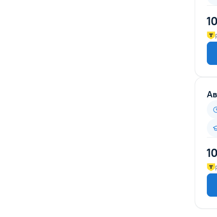
Безопасность дорожного
1
движения
Библиотечное дело
Бухгалтерия
Водоснабжение и
водоотведение
Ав
Геодезия
Делопроизводство
Дизайн
Дизайн интерьера
1
Закупки
Инженерные изыскания
Информационные технологии
и безопасность