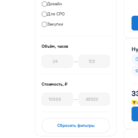
Дизайн
Для СРО
Закупки
Изыскатели
Инженерные изыскания для
Объём, часов
Ну
строительства
Инженеры проектировщики
—
Информационные технологии
и безопасность
Стоимость, ₽
Кадровое делопроизводство
3
Ландшафтный дизайн
—
Маркшейдерское дело
Менеджмент и управление
Сбросить фильтры
Нефтегазовое дело
Пожарная безопасность