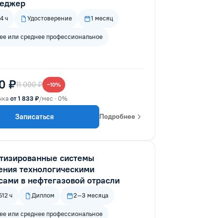
еджер
4 ч
Удостоверение
1 месяц
е или среднее профессиональное
0 ₽
11 000 ₽
−10%
чка
от 1 833 ₽
/мес · 0%
Записаться
Подробнее
тизированные системы
ения технологическими
сами в нефтегазовой отрасли
12 ч
Диплом
2–3 месяца
е или среднее профессиональное