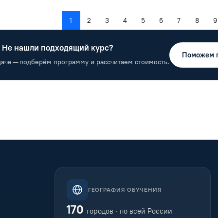
1
2
3
4
5
6
7
8
9
Не нашли подходящий курс?
Поможем 
даче — подберём программу и рассчитаем стоимость.
ГЕОГРАФИЯ ОБУЧЕНИЯ
170
городов · по всей России