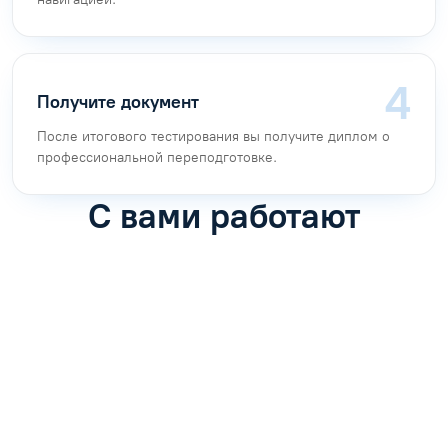
Получите документ
После итогового тестирования вы получите диплом о
профессиональной переподготовке.
С вами работают
Антон Насибулин
Марина Трофимова
Специалист по обучению
Специалист по обучению
С
Задать вопрос
Задать вопрос