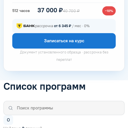
37 000 ₽
512 часов
40 700 ₽
−10%
рассрочка
от 6 345 ₽
/ мес · 0%
Записаться на курс
Документ установленного образца · рассрочка без
переплат
Список программ
О