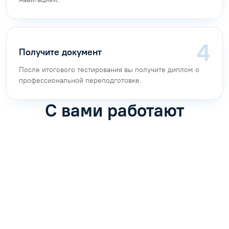
Получите документ
После итогового тестирования вы получите диплом о
профессиональной переподготовке.
С вами работают
Антон Насибулин
Марина Трофимова
Специалист по обучению
Специалист по обучению
С
Задать вопрос
Задать вопрос