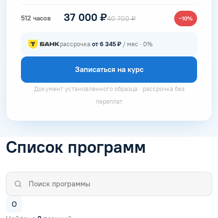
37 000 ₽
512 часов
40 700 ₽
−10%
рассрочка
от 6 345 ₽
/ мес · 0%
Записаться на курс
Документ установленного образца · рассрочка без
переплат
Список программ
О