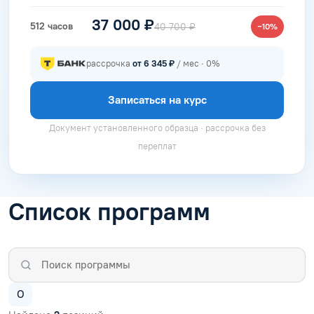
37 000 ₽
512 часов
40 700 ₽
−10%
рассрочка
от 6 345 ₽
/ мес · 0%
Записаться на курс
Документ установленного образца · рассрочка без
переплат
Список программ
О