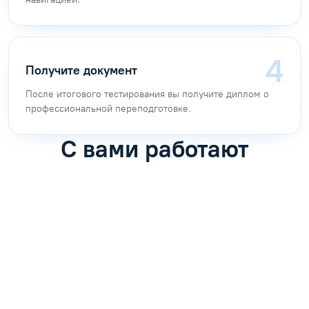
Получите документ
После итогового тестирования вы получите диплом о
профессиональной переподготовке.
С вами работают
Антон Насибулин
Марина Трофимова
Специалист по обучению
Специалист по обучению
С
Задать вопрос
Задать вопрос