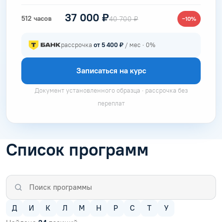
37 000 ₽
512 часов
40 700 ₽
−10%
рассрочка
от 5 400 ₽
/ мес · 0%
Записаться на курс
Документ установленного образца · рассрочка без
переплат
Список программ
Д
И
К
Л
М
Н
Р
С
Т
У