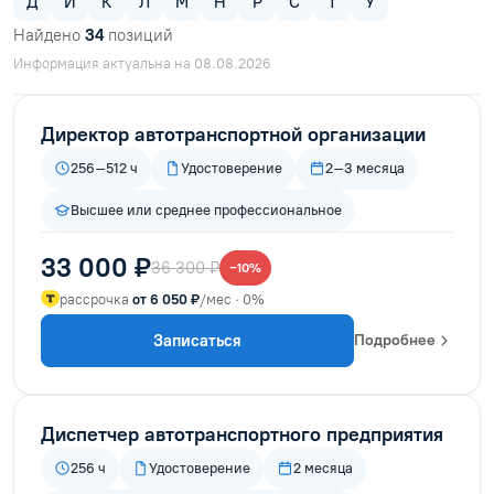
Д
И
К
Л
М
Н
Р
С
Т
У
Найдено
34
позиций
Информация актуальна на 08.08.2026
Директор автотранспортной организации
256–512 ч
Удостоверение
2–3 месяца
Высшее или среднее профессиональное
33 000 ₽
36 300 ₽
−10%
рассрочка
от 6 050 ₽
/мес · 0%
Записаться
Подробнее
Диспетчер автотранспортного предприятия
256 ч
Удостоверение
2 месяца