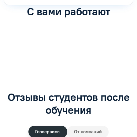
С вами работают
Антон Насибулин
Марина Трофимова
Специалист по обучению
Специалист по обучению
С
Задать вопрос
Задать вопрос
Отзывы студентов после
обучения
Геосервисы
От компаний