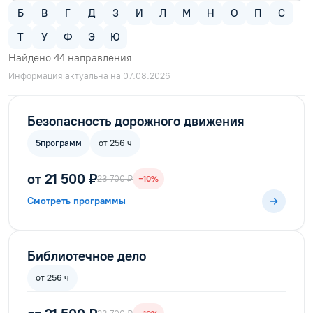
Б
В
Г
Д
З
И
Л
М
Н
О
П
С
Т
У
Ф
Э
Ю
Найдено
44
направления
Информация актуальна на 07.08.2026
Безопасность дорожного движения
5
программ
от 256 ч
от 21 500 ₽
23 700 ₽
−10%
Смотреть программы
Библиотечное дело
от 256 ч