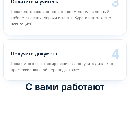
Оплатите и учитесь
После договора и оплаты откроем доступ в личный
кабинет: лекции, задачи и тесты. Куратор поможет с
навигацией.
Получите документ
После итогового тестирования вы получите диплом о
профессиональной переподготовке.
С вами работают
Антон Насибулин
Марина Трофимова
Специалист по обучению
Специалист по обучению
С
Задать вопрос
Задать вопрос