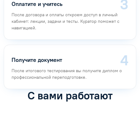
Оплатите и учитесь
После договора и оплаты откроем доступ в личный
кабинет: лекции, задачи и тесты. Куратор поможет с
навигацией.
Получите документ
После итогового тестирования вы получите диплом о
профессиональной переподготовке.
С вами работают
Антон Насибулин
Марина Трофимова
Специалист по обучению
Специалист по обучению
С
Задать вопрос
Задать вопрос