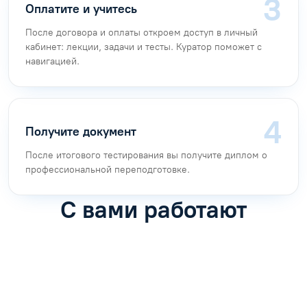
Оплатите и учитесь
После договора и оплаты откроем доступ в личный
кабинет: лекции, задачи и тесты. Куратор поможет с
навигацией.
Получите документ
После итогового тестирования вы получите диплом о
профессиональной переподготовке.
С вами работают
Антон Насибулин
Марина Трофимова
Специалист по обучению
Специалист по обучению
С
Задать вопрос
Задать вопрос