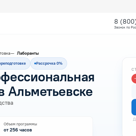
8 (800
Звонок по Ро
товка
Лаборанты
ереподготовке
Рассрочка 0%
С
офессиональная
в Альметьевске
дства
Д
Объем программы
от 256 часов