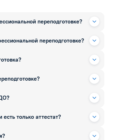
фессиональной переподготовке?
фессиональной переподготовке?
готовка?
ереподготовке?
РДО?
 есть только аттестат?
я?