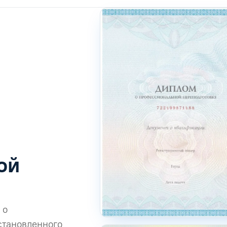
ой
 о
становленного