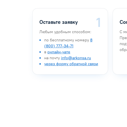
Оставьте заявку
Со
Любым удобным способом:
С м
Пре
по бесплатному номеру
8
под
(800) 777-34-71
обр
в
онлайн-чате
на почту
info@arkonsa.ru
через форму обратной связи
Антон Насибулин
Марина Тро
Специалист по обучению
Специалист по 
Задать вопрос
Задать воп