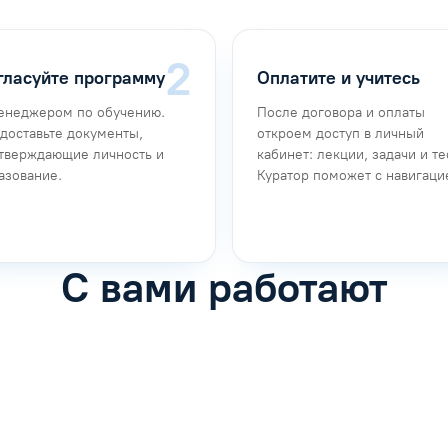
гласуйте программу
Оплатите и учитесь
енеджером по обучению.
После договора и оплаты
доставьте документы,
откроем доступ в личный
тверждающие личность и
кабинет: лекции, задачи и те
азование.
Куратор поможет с навигаци
С вами работают
фимова
Анна Иванова
обучению
Специалист по обучению
рос
Задать вопрос