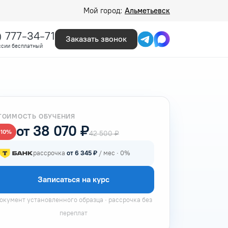
Мой город:
Альметьевск
) 777-34-71
Заказать звонок
ссии бесплатный
ТОИМОСТЬ ОБУЧЕНИЯ
от 38 070 ₽
−10%
42 500 ₽
рассрочка
от 6 345 ₽
/ мес · 0%
Записаться на курс
окумент установленного образца · рассрочка без
переплат