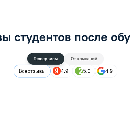
ы студентов после об
Геосервисы
От компаний
Все
отзывы
4.9
5.0
4.9