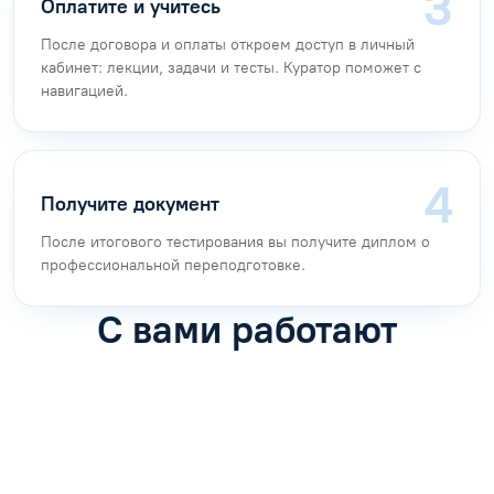
Оплатите и учитесь
После договора и оплаты откроем доступ в личный
кабинет: лекции, задачи и тесты. Куратор поможет с
навигацией.
Получите документ
После итогового тестирования вы получите диплом о
профессиональной переподготовке.
С вами работают
Антон Насибулин
Марина Трофимова
Специалист по обучению
Специалист по обучению
С
Задать вопрос
Задать вопрос