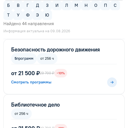
Б
В
Г
Д
З
И
Л
М
Н
О
П
С
Т
У
Ф
Э
Ю
Найдено
44
направления
Информация актуальна на 09.08.2026
Безопасность дорожного движения
5
программ
от 256 ч
от 21 500 ₽
23 700 ₽
−10%
Смотреть программы
Библиотечное дело
от 256 ч