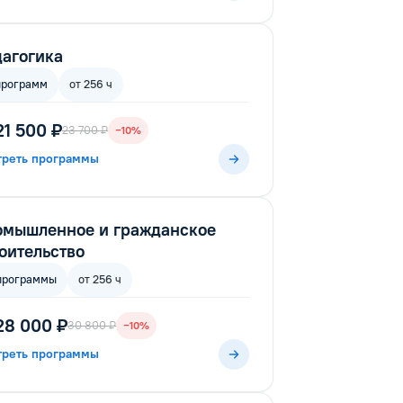
агогика
программ
от 256 ч
21 500 ₽
23 700 ₽
−10%
треть программы
омышленное и гражданское
оительство
программы
от 256 ч
28 000 ₽
30 800 ₽
−10%
треть программы