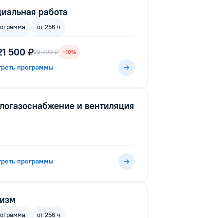
иальная работа
рограмма
от 256 ч
21 500 ₽
23 700 ₽
−10%
треть программы
логазоснабжение и вентиляция
треть программы
ризм
рограмма
от 256 ч