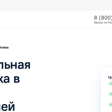
8 (800
Звонок по Ро
товка
льная
ка в
Ч
лей