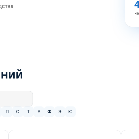
дства
на
ений
П
С
Т
У
Ф
Э
Ю