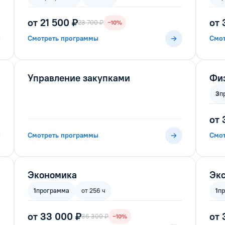
от 21 500 ₽
от 
23 700 ₽
−10%
Смотреть программы
Смо
Управление закупками
Физ
3
п
от 
Смотреть программы
Смо
Экономика
Экс
1
программа
от 256 ч
1
п
от 33 000 ₽
от 
36 300 ₽
−10%