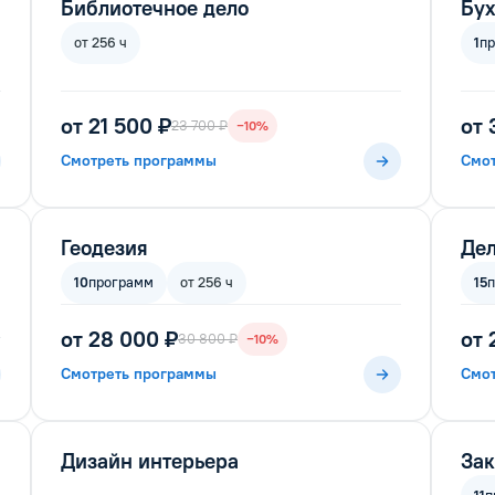
Библиотечное дело
Бух
от 256 ч
1
п
от 21 500 ₽
от 
23 700 ₽
−10%
Смотреть программы
Смо
Геодезия
Дел
10
программ
от 256 ч
15
от 28 000 ₽
от 
30 800 ₽
−10%
Смотреть программы
Смо
Дизайн интерьера
За