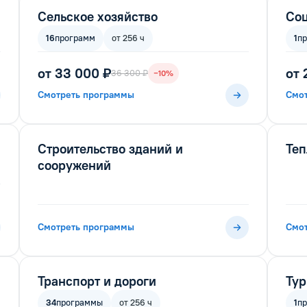
Сельское хозяйство
Соц
16
программ
от 256 ч
1
п
от 33 000 ₽
от 
36 300 ₽
−10%
Смотреть программы
Смо
Строительство зданий и
Теп
сооружений
Смотреть программы
Смо
Транспорт и дороги
Ту
34
программы
от 256 ч
1
п