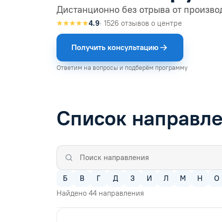
Дистанционно без отрыва от произво
★★★★★
4.9
· 1526 отзывов о центре
Получить консультацию
Ответим на вопросы и подберём программу
Список направл
Б
В
Г
Д
З
И
Л
М
Н
О
Найдено
44
направления