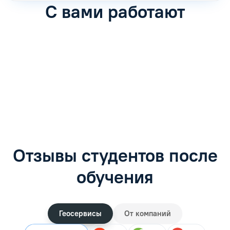
С вами работают
Антон Насибулин
Марина Трофимова
Специалист по обучению
Специалист по обучению
С
Задать вопрос
Задать вопрос
Отзывы студентов после
обучения
Геосервисы
От компаний