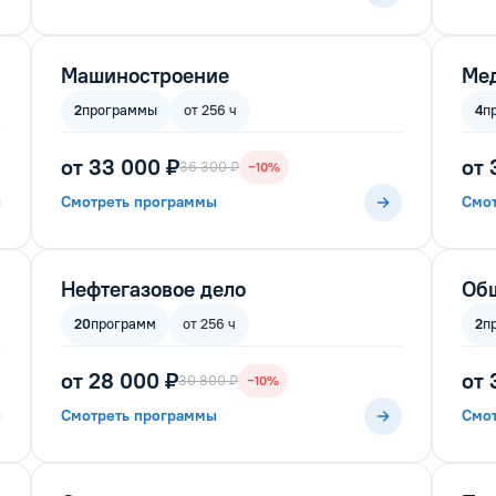
Машиностроение
Ме
2
программы
от 256 ч
4
п
от 33 000 ₽
от 
36 300 ₽
−10%
Смотреть программы
Смо
Нефтегазовое дело
Общ
20
программ
от 256 ч
2
п
от 28 000 ₽
от 
30 800 ₽
−10%
Смотреть программы
Смо