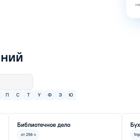
на
ений
П
С
Т
У
Ф
Э
Ю
Библиотечное дело
Бух
от 256 ч
1
п