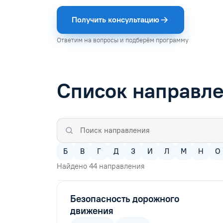
Получить консультацию
Ответим на вопросы и подберём программу
Список направл
Б
В
Г
Д
З
И
Л
М
Н
О
Найдено
44
направления
Безопасность дорожного
движения