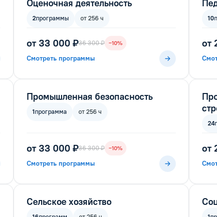
Оценочная деятельность
Пед
2
программы
от 256 ч
10
от 33 000 ₽
от 
36 300 ₽
−10%
Смотреть программы
Смо
Промышленная безопасность
Пр
стр
1
программа
от 256 ч
24
от 33 000 ₽
от 
36 300 ₽
−10%
Смотреть программы
Смо
Сельское хозяйство
Соц
16
программ
от 256 ч
1
п