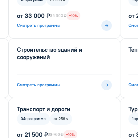
от 33 000 ₽
от 
36 300 ₽
−10%
Смотреть программы
Смо
Строительство зданий и
Теп
сооружений
Смотреть программы
Смо
Транспорт и дороги
Ту
34
программы
от 256 ч
1
п
от 21 500 ₽
от 
23 700 ₽
−10%