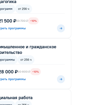
агогика
программ
от 256 ч
21 500 ₽
23 700 ₽
−10%
треть программы
омышленное и гражданское
оительство
программы
от 256 ч
28 000 ₽
30 800 ₽
−10%
треть программы
иальная работа
рограмма
от 256 ч