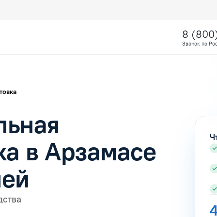
8 (800
Звонок по Ро
товка
льная
Ч
ка в Арзамасе
лей
дства