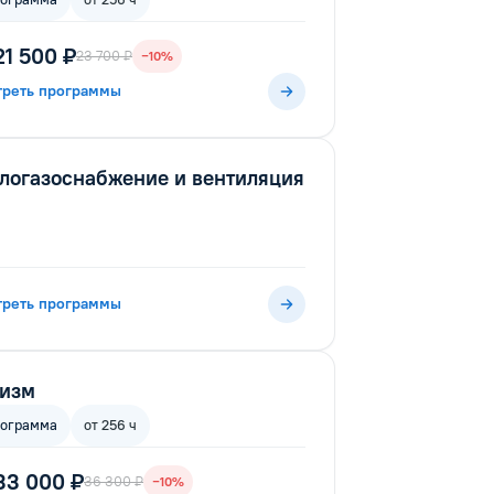
21 500 ₽
23 700 ₽
−10%
треть программы
логазоснабжение и вентиляция
треть программы
ризм
рограмма
от 256 ч
33 000 ₽
36 300 ₽
−10%