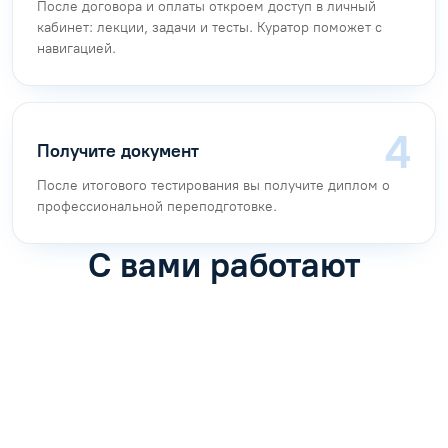
После договора и оплаты откроем доступ в личный
кабинет: лекции, задачи и тесты. Куратор поможет с
навигацией.
Получите документ
После итогового тестирования вы получите диплом о
профессиональной переподготовке.
С вами работают
Антон Насибулин
Марина Трофимова
Специалист по обучению
Специалист по обучению
С
Задать вопрос
Задать вопрос