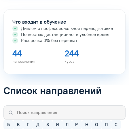
Что входит в обучение
Диплом о профессиональной переподготовке
Полностью дистанционно, в удобное время
Рассрочка 0% без переплат
44
244
направления
курса
Список направлений
Б
В
Г
Д
З
И
Л
М
Н
О
П
С