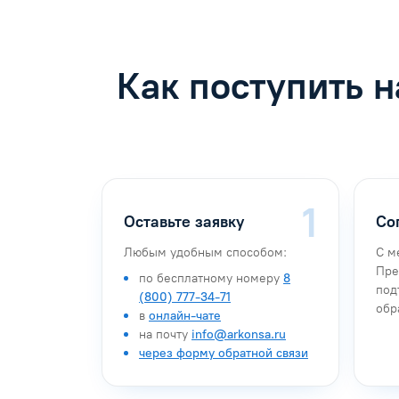
Как поступить 
Оставьте заявку
Со
Любым удобным способом:
С м
Пре
по бесплатному номеру
8
под
(800) 777-34-71
обр
в
онлайн-чате
на почту
info@arkonsa.ru
через форму обратной связи