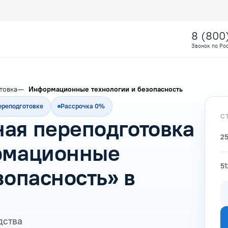
8 (800
Звонок по Ро
товка
Информационные технологии и безопасность
ереподготовке
Рассрочка 0%
С
ая переподготовка
25
рмационные
51
зопасность» в
дства