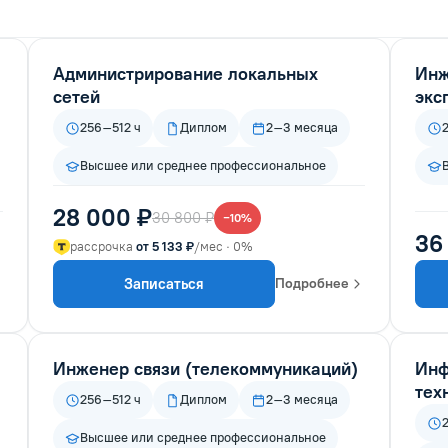
Администрирование локальных
Инж
сетей
экс
256–512 ч
Диплом
2–3 месяца
Высшее или среднее профессиональное
28 000 ₽
30 800 ₽
−10%
36
рассрочка
от 5 133 ₽
/мес · 0%
Записаться
Подробнее
Инженер связи (телекоммуникаций)
Инф
тех
256–512 ч
Диплом
2–3 месяца
Высшее или среднее профессиональное