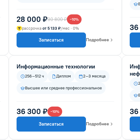
28 000 ₽
30 800 ₽
−10%
36
рассрочка
от 5 133 ₽
/мес · 0%
Записаться
Подробнее
Информационные технологии
Инф
неф
256–512 ч
Диплом
2–3 месяца
Высшее или среднее профессиональное
36 300 ₽
36
−10%
Записаться
Подробнее