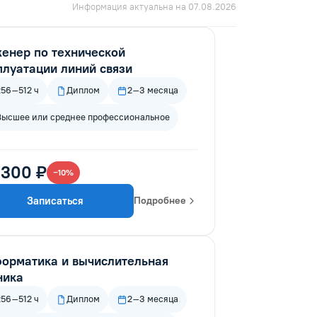
Информация актуальна на 07.08.2026
енер по технической
плуатации линий связи
256–512 ч
Диплом
2–3 месяца
Высшее или среднее профессиональное
 300 ₽
−10%
Записаться
Подробнее
орматика и вычислительная
ника
256–512 ч
Диплом
2–3 месяца