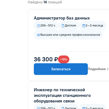
Найдено
14
позиций
Администратор баз данных
256–512 ч
Диплом
2–3 месяца
Высшее или среднее профессиональное
36 300 ₽
−10%
Записаться
Подробнее
Инженер по технической
эксплуатации станционного
оборудования связи
256–512 ч
Диплом
2–3 месяца