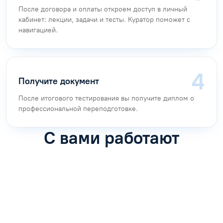
После договора и оплаты откроем доступ в личный
кабинет: лекции, задачи и тесты. Куратор поможет с
навигацией.
Получите документ
После итогового тестирования вы получите диплом о
профессиональной переподготовке.
С вами работают
Антон Насибулин
Марина Трофимова
Специалист по обучению
Специалист по обучению
С
Задать вопрос
Задать вопрос