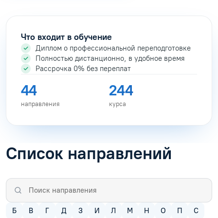
Что входит в обучение
Диплом о профессиональной переподготовке
Полностью дистанционно, в удобное время
Рассрочка 0% без переплат
44
244
направления
курса
Список направлений
Б
В
Г
Д
З
И
Л
М
Н
О
П
С