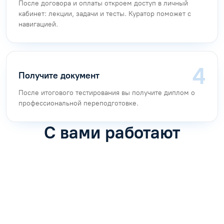
После договора и оплаты откроем доступ в личный
кабинет: лекции, задачи и тесты. Куратор поможет с
навигацией.
Получите документ
После итогового тестирования вы получите диплом о
профессиональной переподготовке.
С вами работают
Антон Насибулин
Марина Трофимова
Специалист по обучению
Специалист по обучению
С
Задать вопрос
Задать вопрос