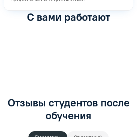
С вами работают
Антон Насибулин
Марина Трофимова
Специалист по обучению
Специалист по обучению
С
Задать вопрос
Задать вопрос
Отзывы студентов после
обучения