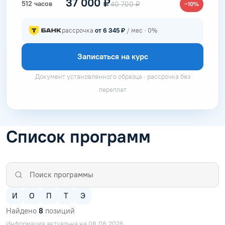
37 000 ₽
512 часов
40 700 ₽
−10%
рассрочка
от 6 345 ₽
/ мес · 0%
Записаться на курс
Документ установленного образца · рассрочка без
переплат
Список программ
И
О
П
Т
Э
Найдено
8
позиций
Информация актуальна на 08.08.2026