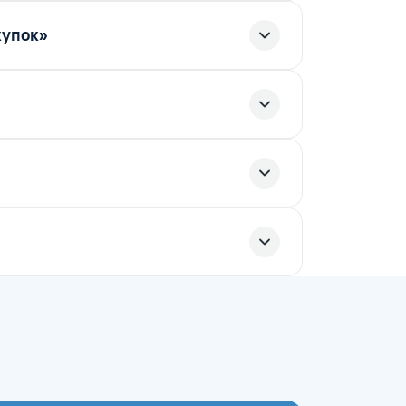
купок»