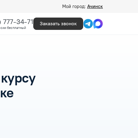
Мой город:
Ачинск
) 777-34-71
Заказать звонок
ссии бесплатный
 курсу
ске