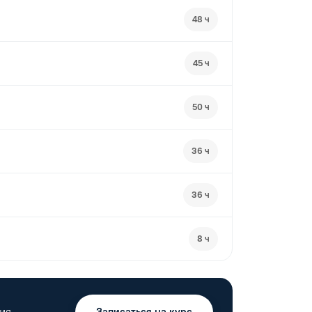
48 ч
45 ч
50 ч
36 ч
36 ч
8 ч
ия.