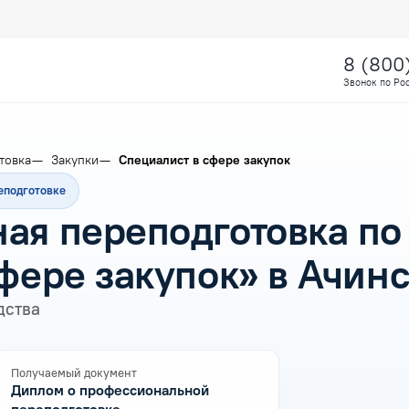
8 (800
Звонок по Ро
товка
Закупки
Специалист в сфере закупок
еподготовке
ая переподготовка по
фере закупок» в Ачин
дства
Получаемый документ
Диплом о профессиональной