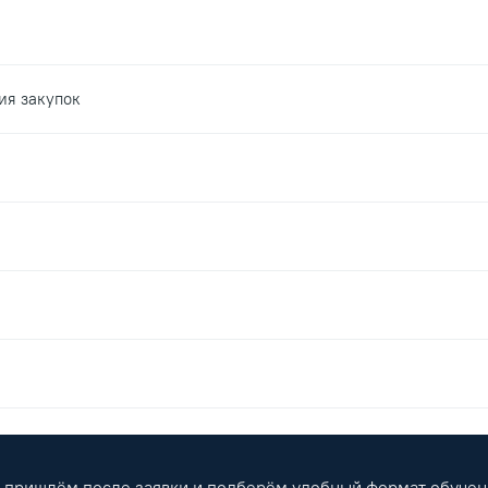
ия закупок
пришлём после заявки и подберём удобный формат обучен