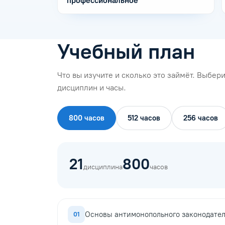
профессиональное
Учебный план
Что вы изучите и сколько это займёт. Выбе
дисциплин и часы.
800 часов
512 часов
256 часов
21
800
дисциплина
часов
Основы антимонопольного законодател
01