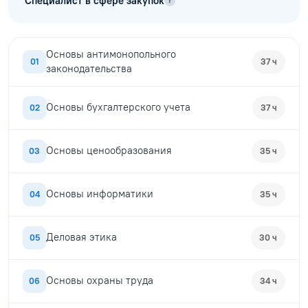
Специалист в сфере закупок
?
Основы антимонопольного
01
37 ч
законодательства
Основы бухгалтерского учета
02
37 ч
Основы ценообразования
03
35 ч
Основы информатики
04
35 ч
Деловая этика
05
30 ч
Основы охраны труда
06
34 ч