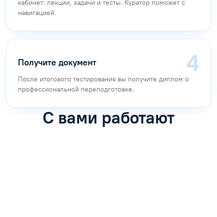
кабинет: лекции, задачи и тесты. Куратор поможет с
навигацией.
Получите документ
После итогового тестирования вы получите диплом о
профессиональной переподготовке.
С вами работают
Антон Насибулин
Марина Трофимова
Специалист по обучению
Специалист по обучению
С
Задать вопрос
Задать вопрос