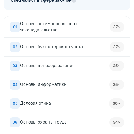
Специалист в сфере закупок
?
Основы антимонопольного
01
37 ч
законодательства
Основы бухгалтерского учета
02
37 ч
Основы ценообразования
03
35 ч
Основы информатики
04
35 ч
Деловая этика
05
30 ч
Основы охраны труда
06
34 ч