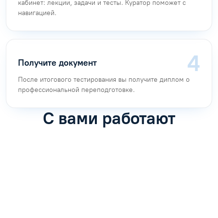
кабинет: лекции, задачи и тесты. Куратор поможет с
навигацией.
Получите документ
После итогового тестирования вы получите диплом о
профессиональной переподготовке.
С вами работают
Антон Насибулин
Марина Трофимова
Специалист по обучению
Специалист по обучению
С
Задать вопрос
Задать вопрос