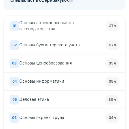
Специалист в сфере закупок
?
Основы антимонопольного
01
37 ч
законодательства
Основы бухгалтерского учета
02
37 ч
Основы ценообразования
03
35 ч
Основы информатики
04
35 ч
Деловая этика
05
30 ч
Основы охраны труда
06
34 ч