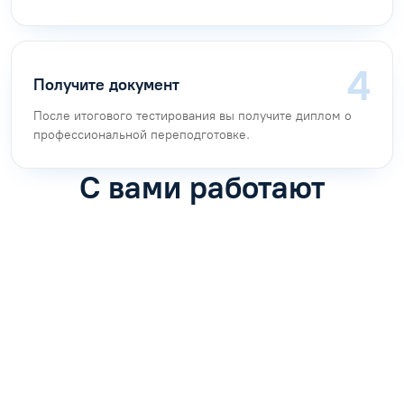
Получите документ
После итогового тестирования вы получите диплом о
профессиональной переподготовке.
С вами работают
Антон Насибулин
Марина Трофимова
Специалист по обучению
Специалист по обучению
С
Задать вопрос
Задать вопрос