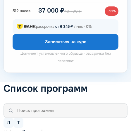
37 000 ₽
512 часов
40 700 ₽
−10%
рассрочка
от 6 345 ₽
/ мес · 0%
Записаться на курс
Документ установленного образца · рассрочка без
переплат
Список программ
Л
Т