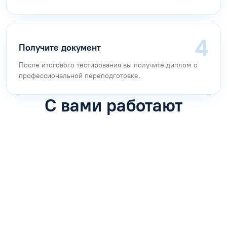
Получите документ
После итогового тестирования вы получите диплом о
профессиональной переподготовке.
С вами работают
Антон Насибулин
Марина Трофимова
Специалист по обучению
Специалист по обучению
С
Задать вопрос
Задать вопрос