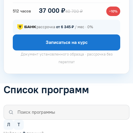
37 000 ₽
512 часов
40 700 ₽
−10%
рассрочка
от 6 345 ₽
/ мес · 0%
Записаться на курс
Документ установленного образца · рассрочка без
переплат
Список программ
Л
Т