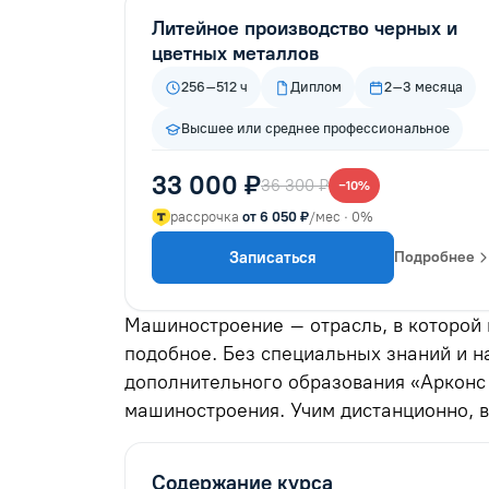
Литейное производство черных и
цветных металлов
256–512 ч
Диплом
2–3 месяца
Высшее или среднее профессиональное
33 000 ₽
36 300 ₽
−10%
рассрочка
от 6 050 ₽
/мес · 0%
Записаться
Подробнее
Машиностроение – отрасль, в которой
подобное. Без специальных знаний и н
дополнительного образования «Арконс
машиностроения. Учим дистанционно, в
Содержание курса