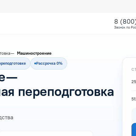
8 (800
Звонок по Ро
товка
Машиностроение
ереподготовке
Рассрочка 0%
С
е —
25
ая переподготовка
51
дства