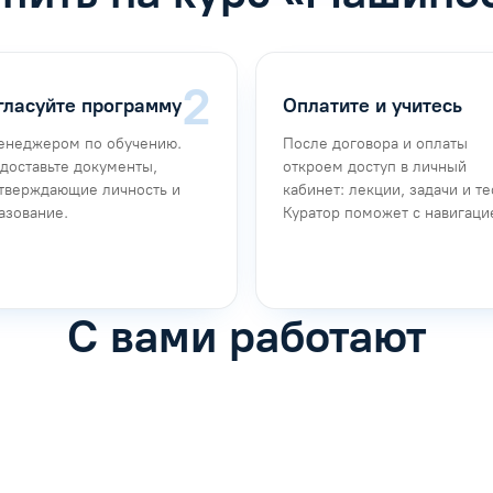
гласуйте программу
Оплатите и учитесь
енеджером по обучению.
После договора и оплаты
доставьте документы,
откроем доступ в личный
тверждающие личность и
кабинет: лекции, задачи и те
азование.
Куратор поможет с навигаци
С вами работают
фимова
Анна Иванова
обучению
Специалист по обучению
рос
Задать вопрос