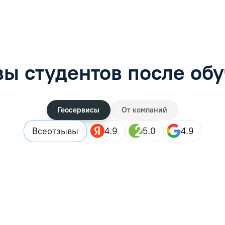
ы студентов после об
Геосервисы
От компаний
Все
отзывы
4.9
5.0
4.9