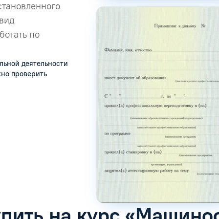
становленного
 вид
ботать по
льной деятельности
жно проверить
упить на курс «Машино