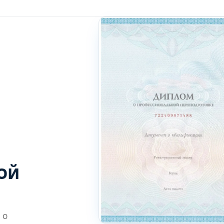
ой
 о