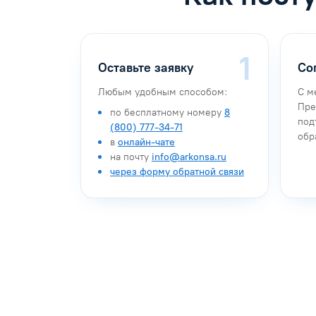
Оставьте заявку
Со
Любым удобным способом:
С м
Пре
по бесплатному номеру
8
под
(800) 777-34-71
обр
в
онлайн-чате
на почту
info@arkonsa.ru
через форму обратной связи
Антон Насибулин
Марина Тро
Специалист по обучению
Специалист по 
Задать вопрос
Задать воп