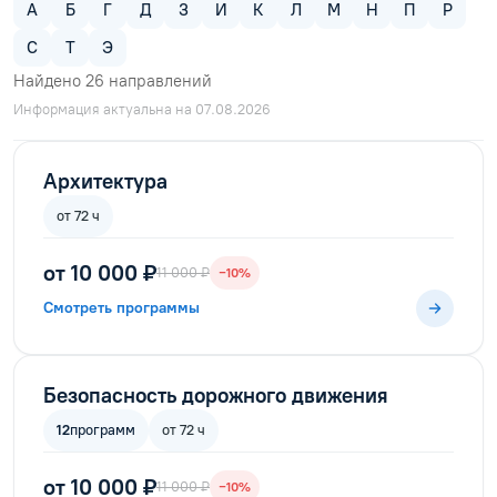
А
Б
Г
Д
З
И
К
Л
М
Н
П
Р
С
Т
Э
Найдено
26
направлений
Информация актуальна на 07.08.2026
Архитектура
от 72 ч
от 10 000 ₽
11 000 ₽
−10%
Смотреть программы
Безопасность дорожного движения
12
программ
от 72 ч
от 10 000 ₽
11 000 ₽
−10%