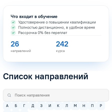
Что входит в обучение
Удостоверение о повышении квалификации
Полностью дистанционно, в удобное время
Рассрочка 0% без переплат
26
242
направлений
курса
Список направлений
А
Б
Г
Д
З
И
К
Л
М
Н
П
Р