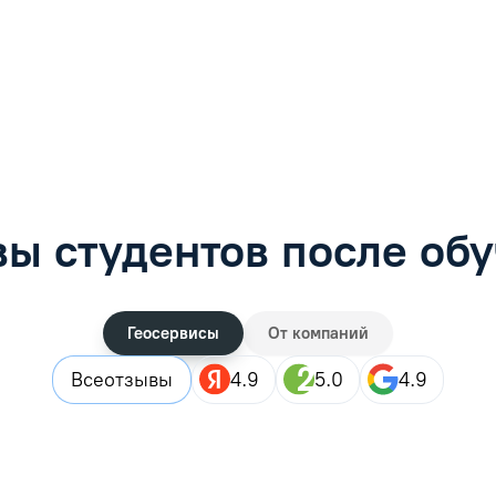
фимова
Анна Иванова
обучению
Специалист по обучению
рос
Задать вопрос
ы студентов после об
Геосервисы
От компаний
Все
отзывы
4.9
5.0
4.9