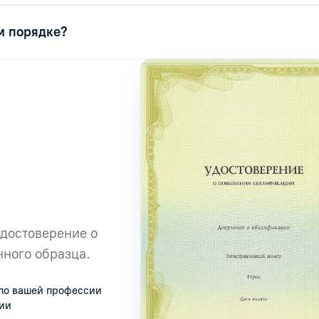
м порядке?
удостоверение о
ного образца.
по вашей профессии
сии