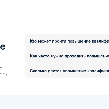
 целом все прошло хорошо) Информация о моем обучении появи
Кто может пройти повышение квалиф
ые
Как часто нужно проходить повышени
—
Сколько длится повышение квалифик
мму.