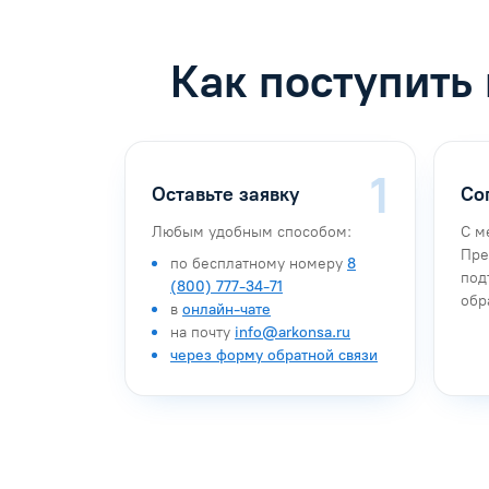
Как поступить
Оставьте заявку
Со
Любым удобным способом:
С м
Пре
по бесплатному номеру
8
под
(800) 777-34-71
обр
в
онлайн-чате
на почту
info@arkonsa.ru
через форму обратной связи