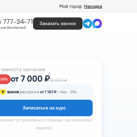
Мой город:
Находка
) 777-34-71
Заказать звонок
ссии бесплатный
ТОИМОСТЬ ОБУЧЕНИЯ
от 7 000 ₽
−20%
13 000 ₽
рассрочка
от 1 167 ₽
/ мес · 0%
Записаться на курс
окумент установленного образца · рассрочка без
переплат