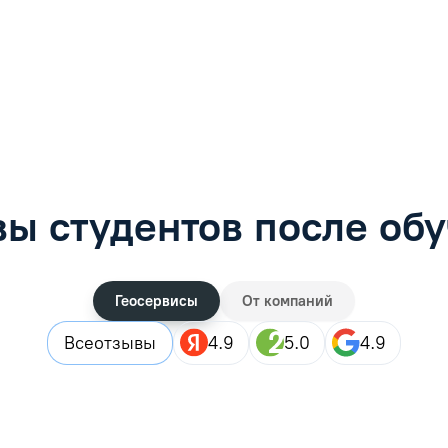
фимова
Анна Иванова
обучению
Специалист по обучению
рос
Задать вопрос
ы студентов после об
Геосервисы
От компаний
Все
отзывы
4.9
5.0
4.9