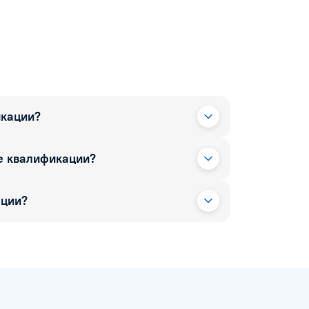
икации?
е квалификации?
ации?