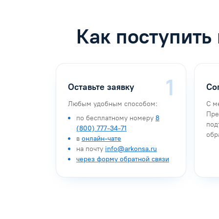
Как поступить
Оставьте заявку
Со
Любым удобным способом:
С м
Пре
по бесплатному номеру
8
под
(800) 777-34-71
обр
в
онлайн-чате
на почту
info@arkonsa.ru
через форму обратной связи