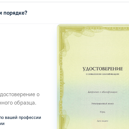
м порядке?
удостоверение о
ного образца.
по вашей профессии
сии