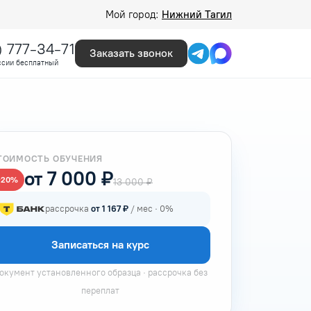
Мой город:
Нижний Тагил
) 777-34-71
Заказать звонок
ссии бесплатный
ТОИМОСТЬ ОБУЧЕНИЯ
от 7 000 ₽
−20%
13 000 ₽
рассрочка
от 1 167 ₽
/ мес · 0%
Записаться на курс
окумент установленного образца · рассрочка без
переплат