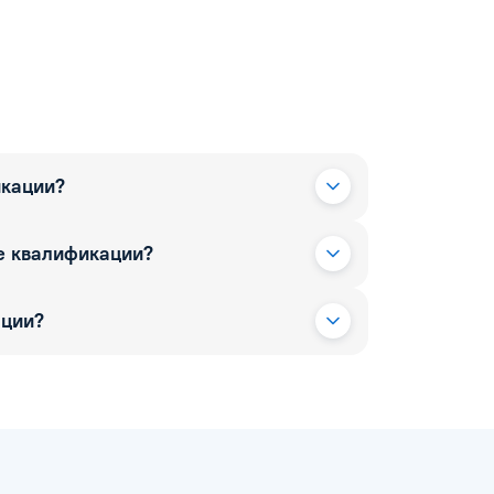
икации?
е квалификации?
ации?