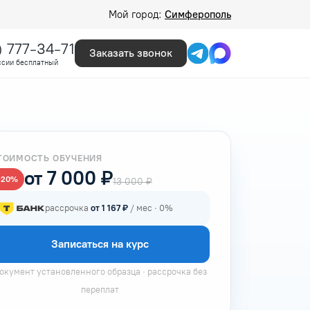
Мой город:
Симферополь
) 777-34-71
Заказать звонок
ссии бесплатный
ТОИМОСТЬ ОБУЧЕНИЯ
от 7 000 ₽
−20%
13 000 ₽
рассрочка
от 1 167 ₽
/ мес · 0%
Записаться на курс
окумент установленного образца · рассрочка без
переплат