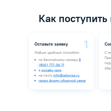
Как поступить
Оставьте заявку
Со
Любым удобным способом:
С м
Пре
по бесплатному номеру
8
под
(800) 777-34-71
обр
в
онлайн-чате
на почту
info@arkonsa.ru
через форму обратной связи