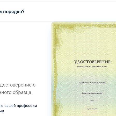
м порядке?
удостоверение о
ного образца.
по вашей профессии
сии