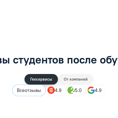
фимова
Анна Иванова
обучению
Специалист по обучению
рос
Задать вопрос
ы студентов после об
Геосервисы
От компаний
Все
отзывы
4.9
5.0
4.9