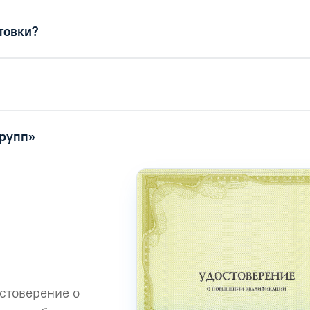
товки?
Групп»
остоверение о