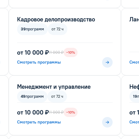
Кадровое делопроизводство
Ла
39
программ
от 72 ч
от 10 000 ₽
11 000 ₽
−10%
Смотреть программы
Смо
Менеджмент и управление
Неф
49
программ
от 72 ч
19
от 10 000 ₽
от 
11 000 ₽
−10%
Смотреть программы
Смо