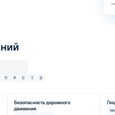
на
ений
П
Р
С
Т
Э
Безопасность дорожного
Гео
движения
10