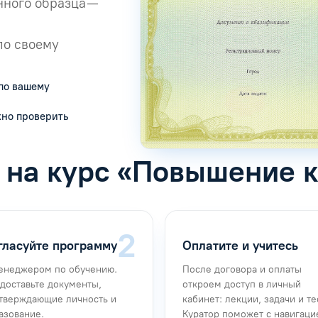
ного образца —
по своему
по вашему
жно проверить
ь на курс «Повышение 
гласуйте программу
Оплатите и учитесь
енеджером по обучению.
После договора и оплаты
доставьте документы,
откроем доступ в личный
тверждающие личность и
кабинет: лекции, задачи и те
азование.
Куратор поможет с навигаци