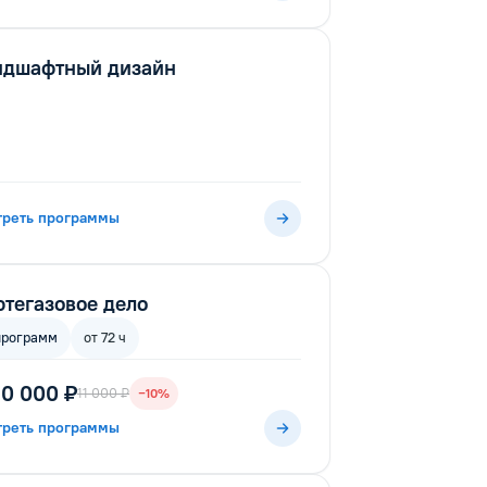
ндшафтный дизайн
треть программы
тегазовое дело
программ
от 72 ч
10 000 ₽
11 000 ₽
−10%
треть программы