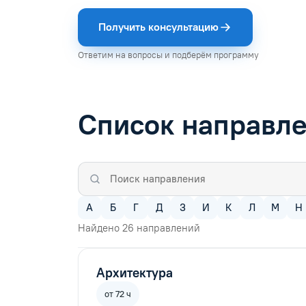
Получить консультацию
Ответим на вопросы и подберём программу
Список направл
А
Б
Г
Д
З
И
К
Л
М
Н
Найдено
26
направлений
Архитектура
от 72 ч