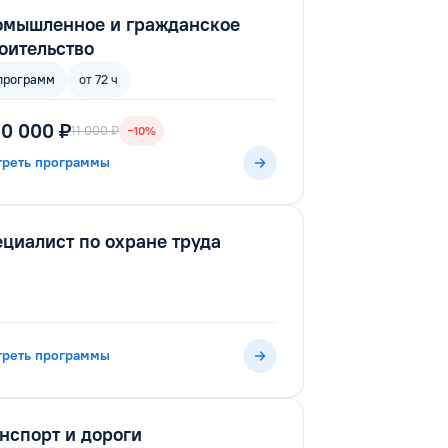
омышленное и гражданское
оительство
программ
от 72 ч
10 000 ₽
11 000 ₽
−10%
треть программы
циалист по охране труда
треть программы
нспорт и дороги