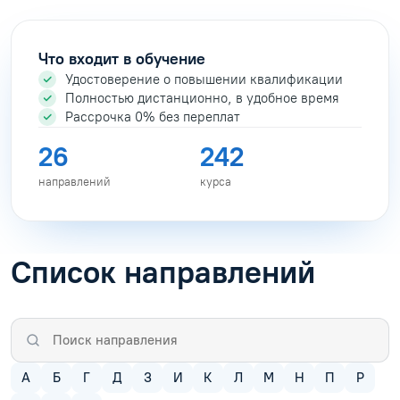
Что входит в обучение
Удостоверение о повышении квалификации
Полностью дистанционно, в удобное время
Рассрочка 0% без переплат
26
242
направлений
курса
Список направлений
А
Б
Г
Д
З
И
К
Л
М
Н
П
Р