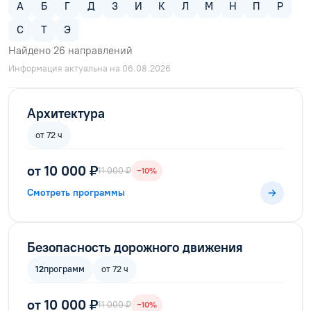
А
Б
Г
Д
З
И
К
Л
М
Н
П
Р
С
Т
Э
Найдено
26
направлений
Информация актуальна на 06.08.2026
Архитектура
от 72 ч
от 10 000 ₽
11 000 ₽
−10%
Смотреть программы
Безопасность дорожного движения
12
программ
от 72 ч
от 10 000 ₽
11 000 ₽
−10%