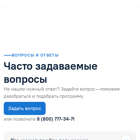
Отзывы студентов после
обучения
Геосервисы
От компаний
Все
отзывы
4.9
5.0
4.9
Городской житель
??
25.07.2026
Закончила дистанционные курсы, в целом все прошло хор
Читать отзыв