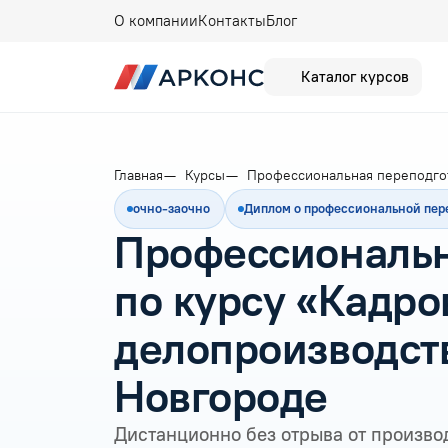
О компании
Контакты
Блог
Каталог курсов
Главная
Курсы
Профессиональная переподго
очно-заочно
Диплом о профессиональной пер
Профессиональн
по курсу «Кадро
делопроизводст
Новгороде
Дистанционно без отрыва от произво