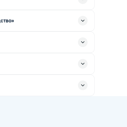
дство»