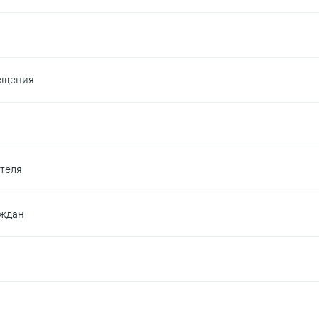
ещения
теля
аждан