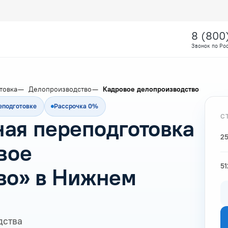
8 (800
Звонок по Ро
товка
Делопроизводство
Кадровое делопроизводство
еподготовке
Рассрочка 0%
С
ая переподготовка
25
вое
51
во» в Нижнем
дства