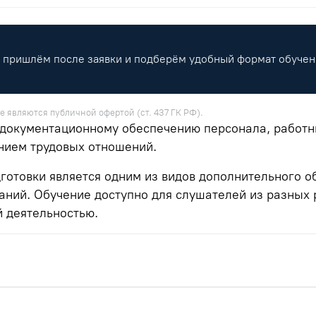
пришлём после заявки и подберём удобный формат обучен
е являются публичной офертой (ст. 437 ГК РФ).
 документационному обеспечению персонала, работни
нием трудовых отношений.
отовки является одним из видов дополнительного о
ний. Обучение доступно для слушателей из разных р
й деятельностью.