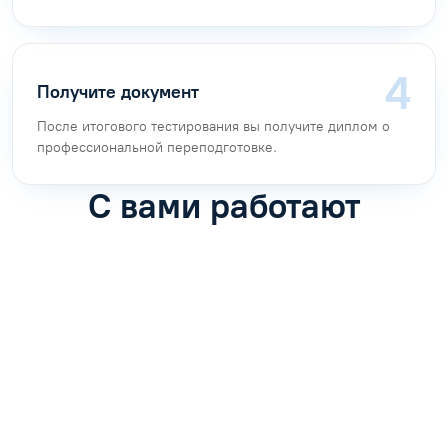
Получите документ
После итогового тестирования вы получите диплом о
профессиональной переподготовке.
С вами работают
Антон Насибулин
Марина Трофимова
Специалист по обучению
Специалист по обучению
С
Задать вопрос
Задать вопрос