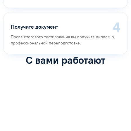
Получите документ
После итогового тестирования вы получите диплом о
профессиональной переподготовке.
С вами работают
Антон Насибулин
Марина Трофимова
Специалист по обучению
Специалист по обучению
С
Задать вопрос
Задать вопрос