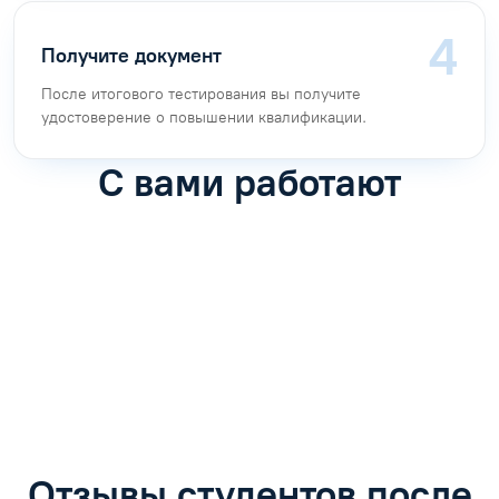
Получите документ
После итогового тестирования вы получите
удостоверение о повышении квалификации.
С вами работают
Антон Насибулин
Марина Трофимова
Специалист по обучению
Специалист по обучению
С
Задать вопрос
Задать вопрос
Отзывы студентов после