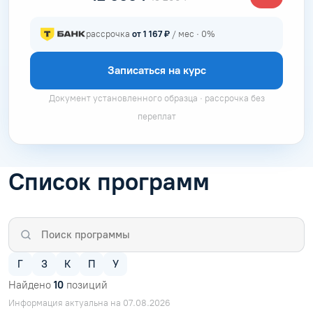
рассрочка
от 1 167 ₽
/ мес · 0%
Записаться на курс
Документ установленного образца · рассрочка без
переплат
Список программ
Г
З
К
П
У
Найдено
10
позиций
Информация актуальна на 07.08.2026