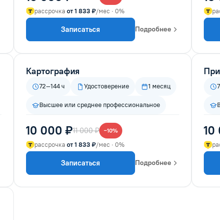
рассрочка
от 1 833 ₽
/мес · 0%
ра
Записаться
Подробнее
Картография
При
72–144 ч
Удостоверение
1 месяц
Высшее или среднее профессиональное
10 000 ₽
10
11 000 ₽
−10%
рассрочка
от 1 833 ₽
/мес · 0%
ра
Записаться
Подробнее