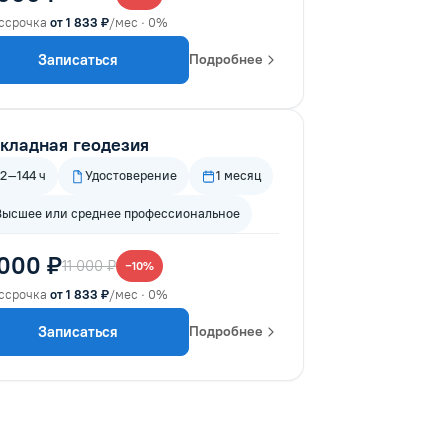
ссрочка
от 1 833 ₽
/мес · 0%
Записаться
Подробнее
кладная геодезия
72–144 ч
Удостоверение
1 месяц
Высшее или среднее профессиональное
 000 ₽
11 000 ₽
−10%
ссрочка
от 1 833 ₽
/мес · 0%
Записаться
Подробнее