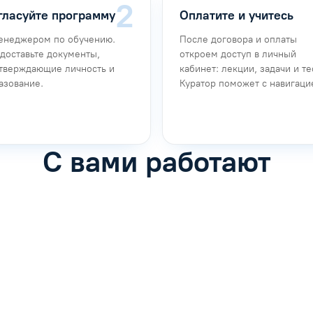
гласуйте программу
Оплатите и учитесь
енеджером по обучению.
После договора и оплаты
доставьте документы,
откроем доступ в личный
тверждающие личность и
кабинет: лекции, задачи и те
азование.
Куратор поможет с навигаци
С вами работают
фимова
Анна Иванова
обучению
Специалист по обучению
рос
Задать вопрос