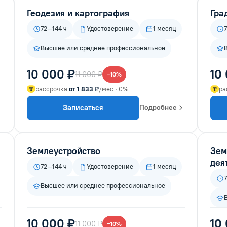
Геодезия и картография
Гра
72–144 ч
Удостоверение
1 месяц
Высшее или среднее профессиональное
10 000 ₽
10
11 000 ₽
−10%
рассрочка
от 1 833 ₽
/мес · 0%
ра
Записаться
Подробнее
Землеустройство
Зем
дея
72–144 ч
Удостоверение
1 месяц
Высшее или среднее профессиональное
10 000 ₽
10
11 000 ₽
−10%