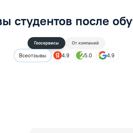
ы студентов после об
Геосервисы
От компаний
Все
отзывы
4.9
5.0
4.9