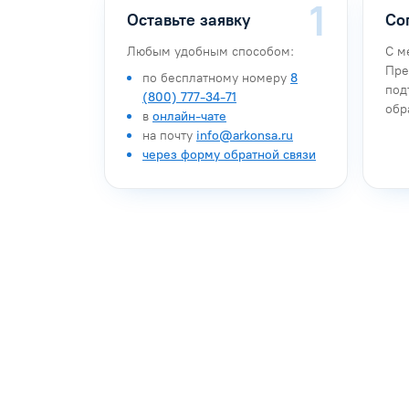
Оставьте заявку
Со
Любым удобным способом:
С м
Пре
по бесплатному номеру
8
под
(800) 777-34-71
обр
в
онлайн-чате
на почту
info@arkonsa.ru
через форму обратной связи
Антон Насибулин
Марина Тро
Специалист по обучению
Специалист по 
Задать вопрос
Задать воп