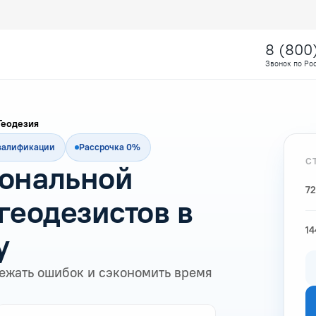
8 (800
Звонок по Ро
Геодезия
квалификации
Рассрочка 0%
С
ональной
72
геодезистов в
14
у
ежать ошибок и сэкономить время