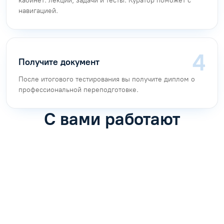
кабинет: лекции, задачи и тесты. Куратор поможет с
навигацией.
Получите документ
После итогового тестирования вы получите диплом о
профессиональной переподготовке.
С вами работают
Антон Насибулин
Марина Трофимова
Специалист по обучению
Специалист по обучению
С
Задать вопрос
Задать вопрос