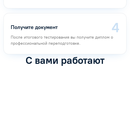
Получите документ
После итогового тестирования вы получите диплом о
профессиональной переподготовке.
С вами работают
Антон Насибулин
Марина Трофимова
Специалист по обучению
Специалист по обучению
С
Задать вопрос
Задать вопрос