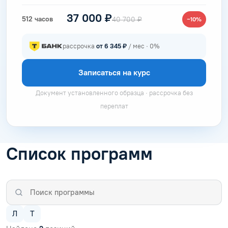
37 000 ₽
512 часов
40 700 ₽
−10%
рассрочка
от 6 345 ₽
/ мес · 0%
Записаться на курс
Документ установленного образца · рассрочка без
переплат
Список программ
Л
Т