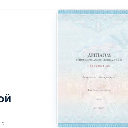
ой
 о