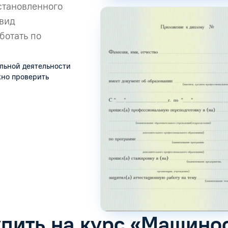
становленного
 вид
ботать по
льной деятельности
жно проверить
упить на курс «Машино