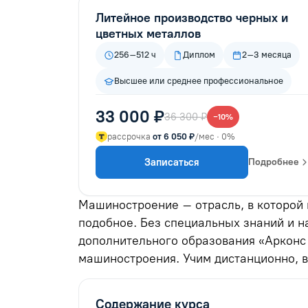
Литейное производство черных и
цветных металлов
256–512 ч
Диплом
2–3 месяца
Высшее или среднее профессиональное
33 000 ₽
36 300 ₽
−10%
рассрочка
от 6 050 ₽
/мес · 0%
Записаться
Подробнее
Машиностроение – отрасль, в которой
подобное. Без специальных знаний и н
дополнительного образования «Арконс
машиностроения. Учим дистанционно, в
Содержание курса