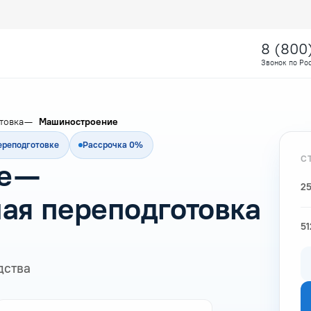
8 (800
Звонок по Ро
товка
Машиностроение
ереподготовке
Рассрочка 0%
С
е —
25
ая переподготовка
51
дства