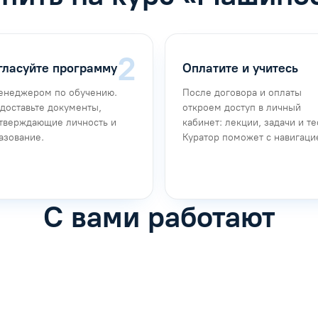
гласуйте программу
Оплатите и учитесь
енеджером по обучению.
После договора и оплаты
доставьте документы,
откроем доступ в личный
тверждающие личность и
кабинет: лекции, задачи и те
азование.
Куратор поможет с навигаци
С вами работают
фимова
Анна Иванова
обучению
Специалист по обучению
рос
Задать вопрос