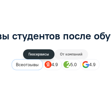
ы студентов после об
Геосервисы
От компаний
Все
отзывы
4.9
5.0
4.9