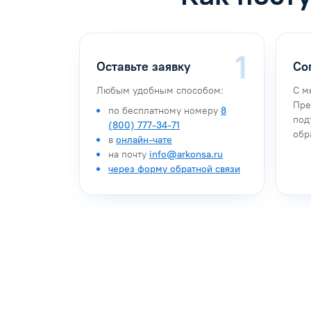
Оставьте заявку
Со
Любым удобным способом:
С м
Пре
по бесплатному номеру
8
под
(800) 777-34-71
обр
в
онлайн-чате
на почту
info@arkonsa.ru
через форму обратной связи
Антон Насибулин
Марина Тро
Специалист по обучению
Специалист по 
Задать вопрос
Задать воп