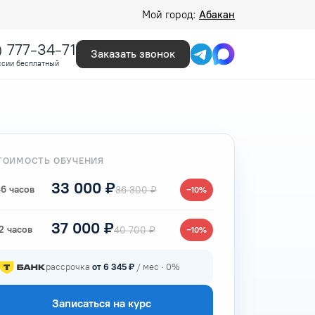
Мой город:
Абакан
) 777-34-71
Заказать звонок
ссии бесплатный
ТОИМОСТЬ ОБУЧЕНИЯ
33 000 ₽
6 часов
36 300 ₽
−10%
37 000 ₽
2 часов
40 700 ₽
−10%
рассрочка
от 6 345 ₽
/ мес · 0%
Записаться на курс